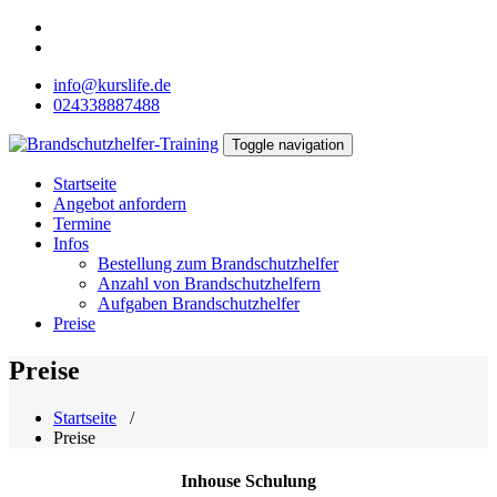
Zum
Inhalt
springen
info@kurslife.de
024338887488
Toggle navigation
Brandschutzhelfer-Training
Startseite
Angebot anfordern
Termine
Infos
Bestellung zum Brandschutzhelfer
Anzahl von Brandschutzhelfern
Aufgaben Brandschutzhelfer
Preise
Preise
Startseite
/
Preise
Inhouse Schulung