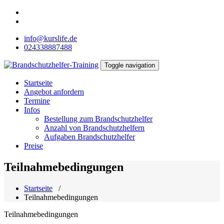
Zum
Inhalt
springen
info@kurslife.de
024338887488
Toggle navigation
Brandschutzhelfer-Training
Startseite
Angebot anfordern
Termine
Infos
Bestellung zum Brandschutzhelfer
Anzahl von Brandschutzhelfern
Aufgaben Brandschutzhelfer
Preise
Teilnahmebedingungen
Startseite
/
Teilnahmebedingungen
Teilnahmebedingungen